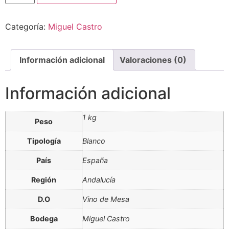
Ojo
y
Coillo
Categoría:
Miguel Castro
2020
cantidad
Información adicional
Valoraciones (0)
Información adicional
1 kg
Peso
Tipología
Blanco
País
España
Región
Andalucía
D.O
Vino de Mesa
Bodega
Miguel Castro