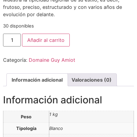
frutoso, preciso, estructurado y con varios años de
evolución por delante.
30 disponibles
Domaine
Añadir al carrito
Guy
Amiot
Bourgogne
Chardonnay
Categoría:
Domaine Guy Amiot
Cuvée
Flavie
2020
cantidad
Información adicional
Valoraciones (0)
Información adicional
1 kg
Peso
Tipología
Blanco