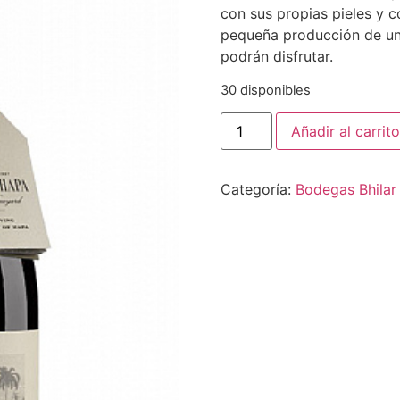
con sus propias pieles y 
pequeña producción de un
podrán disfrutar.
30 disponibles
Bodegas
Añadir al carrito
Bhilar
Phinca
Hapa
Blanco
Categoría:
Bodegas Bhilar
2018
cantidad