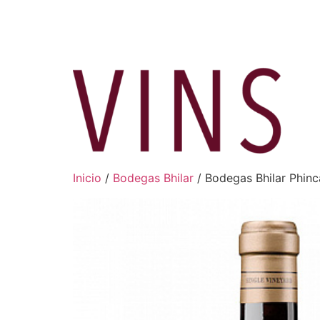
Ir
al
contenido
Inicio
/
Bodegas Bhilar
/ Bodegas Bhilar Phin