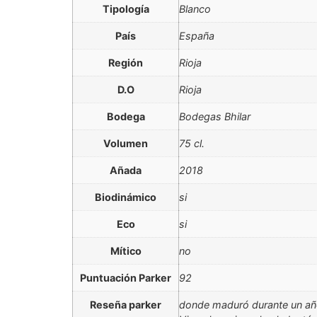
Tipología
Blanco
País
España
Región
Rioja
D.O
Rioja
Bodega
Bodegas Bhilar
Volumen
75 cl.
Añada
2018
Biodinámico
si
Eco
si
Mítico
no
Puntuación Parker
92
Reseña parker
donde maduró durante un año.