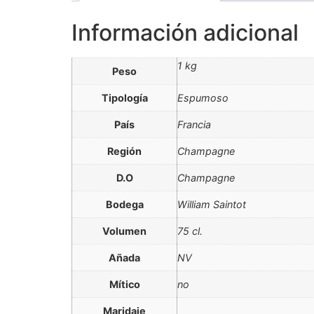
Información adicional
1 kg
Peso
Tipología
Espumoso
País
Francia
Región
Champagne
D.O
Champagne
Bodega
William Saintot
Volumen
75 cl.
Añada
NV
Mítico
no
Maridaje