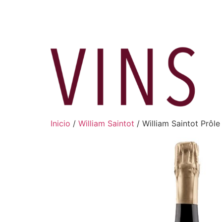
Ir
al
contenido
Inicio
/
William Saintot
/ William Saintot Prôle