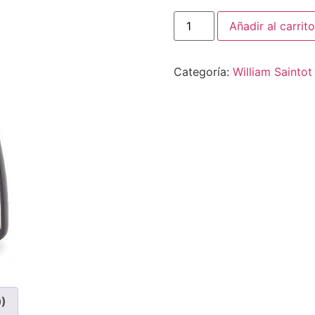
William
Añadir al carrito
Saintot
Prôle
Extra
Brut
Categoría:
William Saintot
cantidad
0)