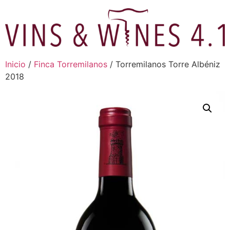
Ir
al
contenido
Inicio
/
Finca Torremilanos
/ Torremilanos Torre Albéniz
2018