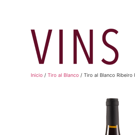
Ir
al
contenido
Inicio
/
Tiro al Blanco
/ Tiro al Blanco Ribeiro