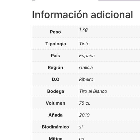
Información adicional
1 kg
Peso
Tipología
Tinto
País
España
Región
Galicia
D.O
Ribeiro
Bodega
Tiro al Blanco
Volumen
75 cl.
Añada
2019
Biodinámico
si
Mítico
no