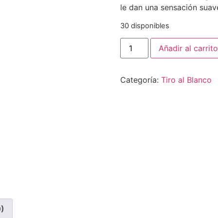
le dan una sensación suav
30 disponibles
Tiro
Añadir al carrito
al
Blanco
Ribeiro
Puro
Categoría:
Tiro al Blanco
Castes
Tintas
2019
cantidad
0)