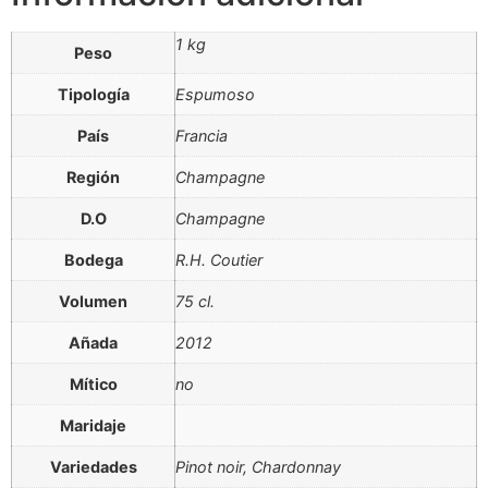
1 kg
Peso
Tipología
Espumoso
País
Francia
Región
Champagne
D.O
Champagne
Bodega
R.H. Coutier
Volumen
75 cl.
Añada
2012
Mítico
no
Maridaje
Variedades
Pinot noir, Chardonnay