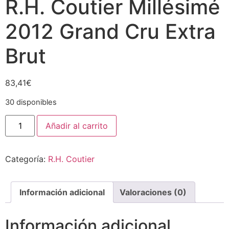
R.H. Coutier Millésimé
2012 Grand Cru Extra
Brut
83,41
€
30 disponibles
R.H.
Añadir al carrito
Coutier
Millésimé
2012
Grand
Categoría:
R.H. Coutier
Cru
Extra
Brut
cantidad
Información adicional
Valoraciones (0)
Información adicional