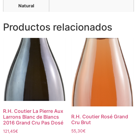
Natural
Productos relacionados
R.H. Coutier La Pierre Aux
R.H. Coutier Rosé Grand
Larrons Blanc de Blancs
Cru Brut
2016 Grand Cru Pas Dosé
55,30
€
121,45
€