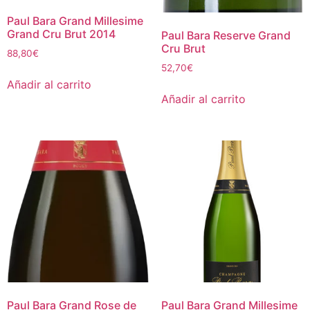
Paul Bara Grand Millesime
Grand Cru Brut 2014
Paul Bara Reserve Grand
Cru Brut
88,80
€
52,70
€
Añadir al carrito
Añadir al carrito
Paul Bara Grand Rose de
Paul Bara Grand Millesime