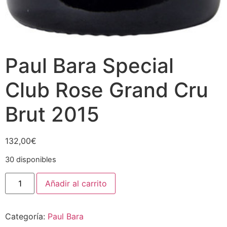
Paul Bara Special
Club Rose Grand Cru
Brut 2015
132,00
€
30 disponibles
Paul
Añadir al carrito
Bara
Special
Club
Rose
Categoría:
Paul Bara
Grand
Cru