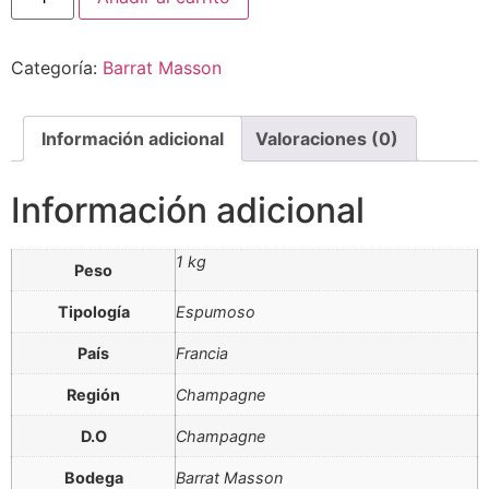
Grain
D
´Argile
Categoría:
Barrat Masson
Brut
Nature
2018/2019
cantidad
Información adicional
Valoraciones (0)
Información adicional
1 kg
Peso
Tipología
Espumoso
País
Francia
Región
Champagne
D.O
Champagne
Bodega
Barrat Masson